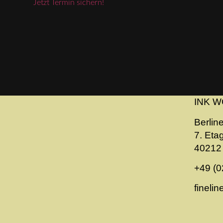
Jetzt Termin sichern!
INK W
Berline
7. Eta
40212 
+49 (0
fineli