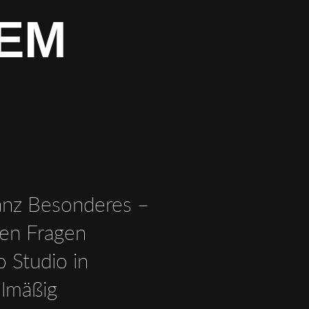
NEM
anz Besonderes –
elen Fragen
 Studio in
elmäßig