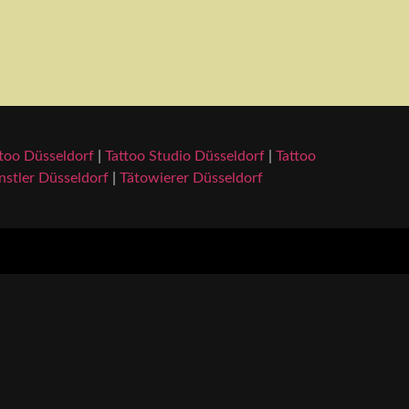
too Düsseldorf
|
Tattoo Studio Düsseldorf
|
Tattoo
stler Düsseldorf
|
Tätowierer Düsseldorf