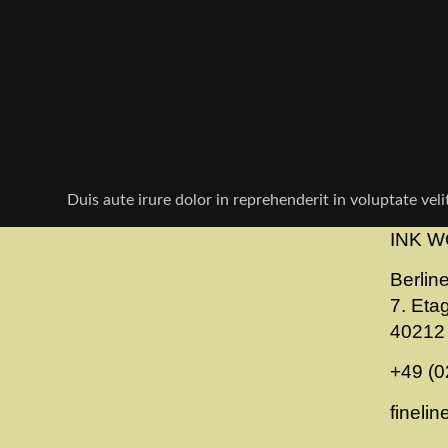
Duis aute irure dolor in reprehenderit in voluptate velit
INK W
Berline
7. Eta
40212 
+49 (0
fineli