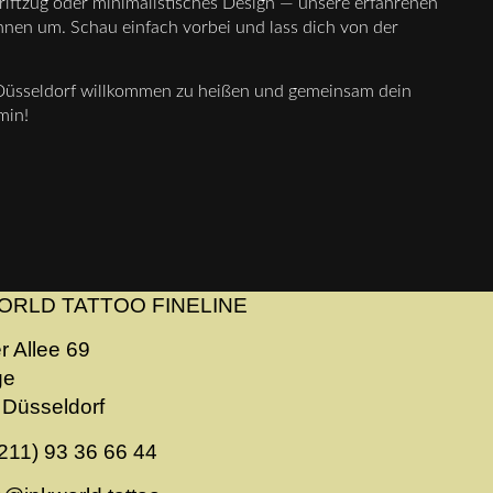
hriftzug oder minimalistisches Design — unsere erfahrenen
nnen um. Schau einfach vorbei und lass dich von der
o Düsseldorf willkommen zu heißen und gemeinsam dein
min!
ORLD TATTOO FINELINE
r Allee 69
ge
Düsseldorf
211) 93 36 66 44