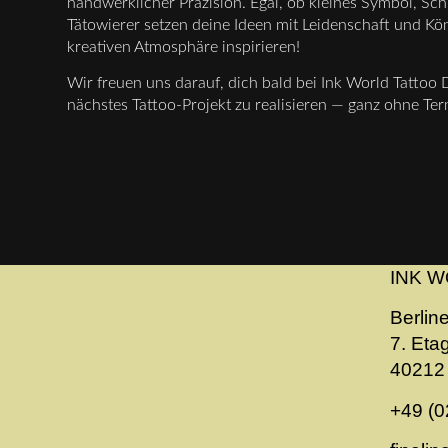
handwerklicher Präzision. Egal, ob kleines Symbol, Sc
Tätowierer setzen deine Ideen mit Leidenschaft und Kö
kreativen Atmosphäre inspirieren!
Wir freuen uns darauf, dich bald bei Ink World Tatto
nächstes Tattoo-Projekt zu realisieren — ganz ohne Ter
INK W
Berline
7. Eta
40212 
+49 (0