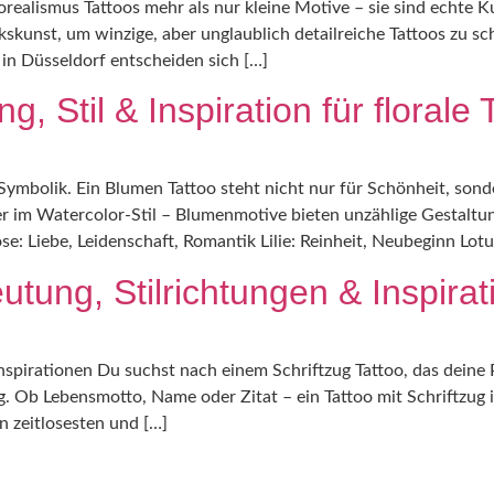
orealismus Tattoos mehr als nur kleine Motive – sie sind echte K
kskunst, um winzige, aber unglaublich detailreiche Tattoos zu s
 in Düsseldorf entscheiden sich […]
 Stil & Inspiration für florale 
er Symbolik. Ein Blumen Tattoo steht nicht nur für Schönheit, so
oder im Watercolor-Stil – Blumenmotive bieten unzählige Gestal
e: Liebe, Leidenschaft, Romantik Lilie: Reinheit, Neubeginn Lotu
utung, Stilrichtungen & Inspira
Inspirationen Du suchst nach einem Schriftzug Tattoo, das deine 
. Ob Lebensmotto, Name oder Zitat – ein Tattoo mit Schriftzug is
n zeitlosesten und […]