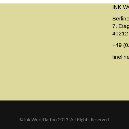
INK W
Berline
7. Eta
40212 
+49 (0
fineli
© Ink WorldTattoo 2023. All Rights Reserved