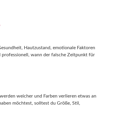
PORTFOLIO
WISSENSWERTES
KONTAKT
?
. Gesundheit, Hautzustand, emotionale Faktoren
 professionell, wann der falsche Zeitpunkt für
n werden weicher und Farben verlieren etwas an
aben möchtest, solltest du Größe, Stil,