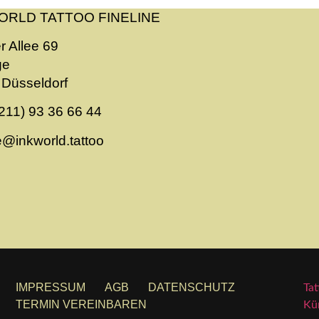
ORLD TATTOO FINELINE
r Allee 69
ge
Düsseldorf
211) 93 36 66 44
ne@inkworld.tattoo
IMPRESSUM
AGB
DATENSCHUTZ
Tat
TERMIN VEREINBAREN
Kün