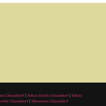
too Düsseldorf
|
Tattoo Studio Düsseldorf
|
Tattoo
stler Düsseldorf
|
Tätowierer Düsseldorf