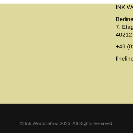
INK W
Berline
7. Eta
40212 
+49 (0
fineli
© Ink WorldTattoo 2023. All Rights Reserved