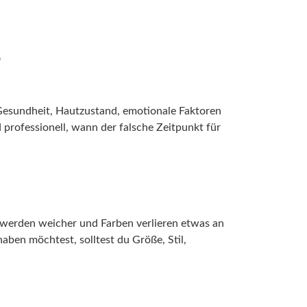
PORTFOLIO
WISSENSWERTES
KONTAKT
?
. Gesundheit, Hautzustand, emotionale Faktoren
 professionell, wann der falsche Zeitpunkt für
n werden weicher und Farben verlieren etwas an
aben möchtest, solltest du Größe, Stil,