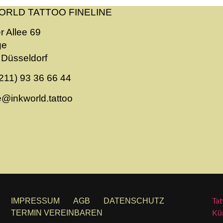
ORLD TATTOO FINELINE
r Allee 69
ge
Düsseldorf
211) 93 36 66 44
ne@inkworld.tattoo
IMPRESSUM
AGB
DATENSCHUTZ
Tat
TERMIN VEREINBAREN
Kün