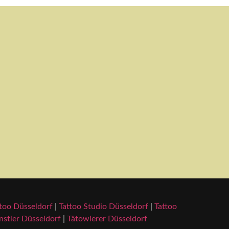
too Düsseldorf
|
Tattoo Studio Düsseldorf
|
Tattoo
stler Düsseldorf
|
Tätowierer Düsseldorf