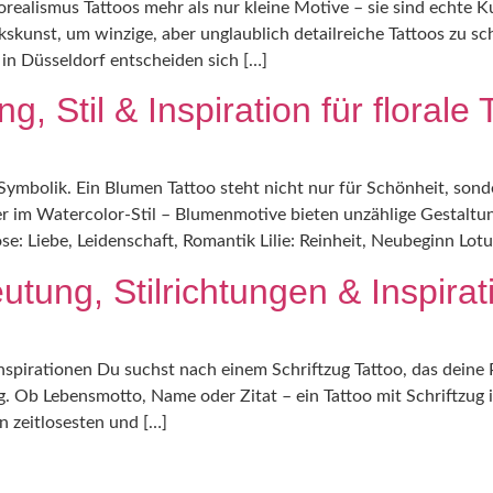
orealismus Tattoos mehr als nur kleine Motive – sie sind echte K
kskunst, um winzige, aber unglaublich detailreiche Tattoos zu s
 in Düsseldorf entscheiden sich […]
 Stil & Inspiration für florale 
er Symbolik. Ein Blumen Tattoo steht nicht nur für Schönheit, so
oder im Watercolor-Stil – Blumenmotive bieten unzählige Gestal
e: Liebe, Leidenschaft, Romantik Lilie: Reinheit, Neubeginn Lotu
utung, Stilrichtungen & Inspira
Inspirationen Du suchst nach einem Schriftzug Tattoo, das deine 
. Ob Lebensmotto, Name oder Zitat – ein Tattoo mit Schriftzug is
n zeitlosesten und […]